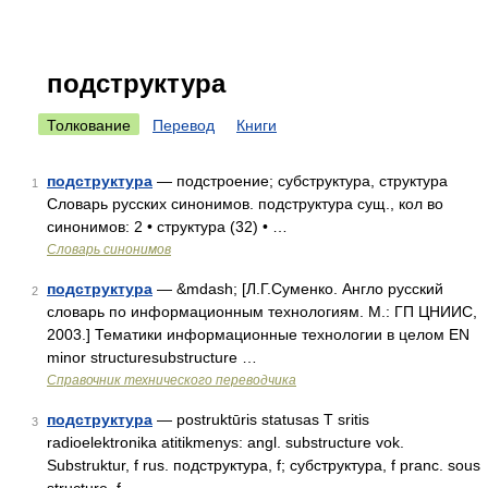
подструктура
Толкование
Перевод
Книги
подструктура
— подстроение; субструктура, структура
1
Словарь русских синонимов. подструктура сущ., кол во
синонимов: 2 • структура (32) • …
Словарь синонимов
подструктура
— &mdash; [Л.Г.Суменко. Англо русский
2
словарь по информационным технологиям. М.: ГП ЦНИИС,
2003.] Тематики информационные технологии в целом EN
minor structuresubstructure …
Справочник технического переводчика
подструктура
— postruktūris statusas T sritis
3
radioelektronika atitikmenys: angl. substructure vok.
Substruktur, f rus. подструктура, f; субструктура, f pranc. sous