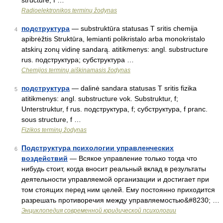
structure, f …
Radioelektronikos terminų žodynas
подструктура
— substruktūra statusas T sritis chemija
4
apibrėžtis Struktūra, lemianti polikristalo arba monokristalo
atskirų zonų vidinę sandarą. atitikmenys: angl. substructure
rus. подструктура; субструктура …
Chemijos terminų aiškinamasis žodynas
подструктура
— dalinė sandara statusas T sritis fizika
5
atitikmenys: angl. substructure vok. Substruktur, f;
Unterstruktur, f rus. подструктура, f; субструктура, f pranc.
sous structure, f …
Fizikos terminų žodynas
Подструктура психологии управленческих
6
воздействий
— Всякое управление только тогда что
нибудь стоит, когда вносит реальный вклад в результаты
деятельности управляемой организации и достигает при
том стоящих перед ним целей. Ему постоянно приходится
разрешать противоречия между управляемостью&#8230; …
Энциклопедия современной юридической психологии